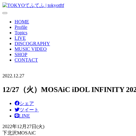
HOME
Profile
Topics
LIVE
DISCOGRAPHY
MUSIC VIDEO
SHOP
CONTACT
2022.12.27
12/27（火）MOSAiC iDOL INFINITY 202
シェア
ツイート
LINE
2022年12月27日(火)
下北沢MOSAiC