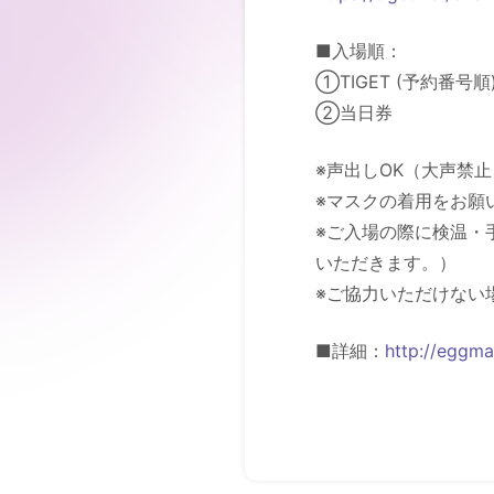
■入場順：
①TIGET (予約番号順
②当日券
※声出しOK（大声禁
※マスクの着用をお願
※ご入場の際に検温・
いただきます。）
※ご協力いただけない
■詳細：
http://eggma