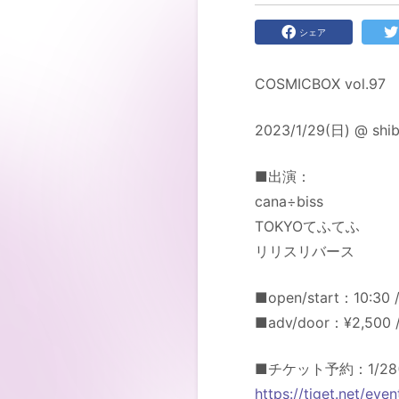
シェア
COSMICBOX vol.97
2023/1/29(日) @ shi
■出演：
cana÷biss
TOKYOてふてふ
リリスリバース
■open/start：10:30 /
■adv/door：¥2,500 /
■チケット予約：1/28(
https://tiget.net/ev