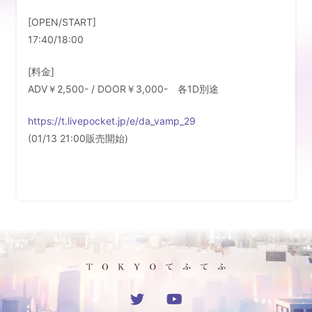
LIVE
[OPEN/START]
17:40/18:00
DISCOGRAPHY
[料金]
MUSIC VIDEO
ADV￥2,500- / DOOR￥3,000- 各1D別途
SHOP
https://t.livepocket.jp/e/da_vamp_29
(01/13 21:00販売開始)
CONTACT