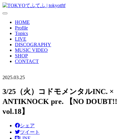
HOME
Profile
Topics
LIVE
DISCOGRAPHY
MUSIC VIDEO
SHOP
CONTACT
2025.03.25
3/25（火）コドモメンタルINC. ×
ANTIKNOCK pre. 【NO DOUBT!!
vol.18】
シェア
ツイート
LINE