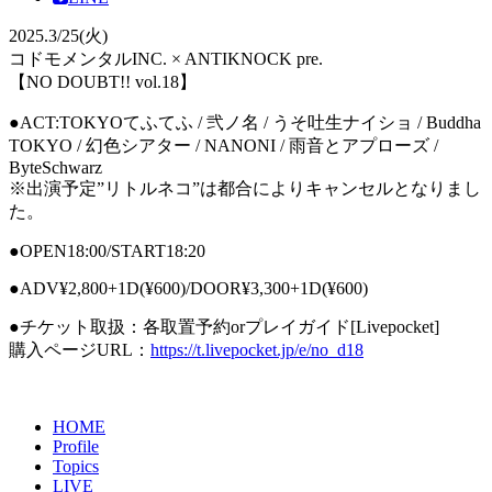
2025.3/25(火)
コドモメンタルINC. × ANTIKNOCK pre.
【NO DOUBT!! vol.18】
●ACT:TOKYOてふてふ / 弐ノ名 / うそ吐生ナイショ / Buddha
TOKYO / 幻色シアター / NANONI / 雨音とアプローズ /
ByteSchwarz
※出演予定”リトルネコ”は都合によりキャンセルとなりまし
た。
●OPEN18:00/START18:20
●ADV¥2,800+1D(¥600)/DOOR¥3,300+1D(¥600)
●チケット取扱：各取置予約orプレイガイド[Livepocket]
購入ページURL：
https://t.livepocket.jp/e/no_d18
HOME
Profile
Topics
LIVE