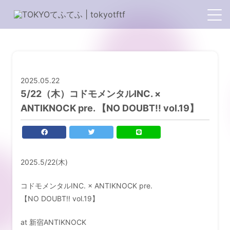
2025.05.22
5/22（木）コドモメンタルINC. ×
ANTIKNOCK pre. 【NO DOUBT!! vol.19】
2025.5/22(木)
HOME
コドモメンタルINC. × ANTIKNOCK pre.
PROFILE
【NO DOUBT!! vol.19】
TOPICS
at 新宿ANTIKNOCK