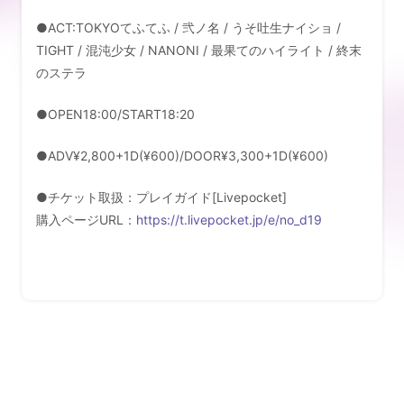
LIVE
●ACT:TOKYOてふてふ / 弐ノ名 / うそ吐生ナイショ /
TIGHT / 混沌少女 / NANONI / 最果てのハイライト / 終末
のステラ
DISCOGRAPHY
●OPEN18:00/START18:20
MUSIC VIDEO
●ADV¥2,800+1D(¥600)/DOOR¥3,300+1D(¥600)
SHOP
●チケット取扱：プレイガイド[Livepocket]
CONTACT
購入ページURL：
https://t.livepocket.jp/e/no_d19