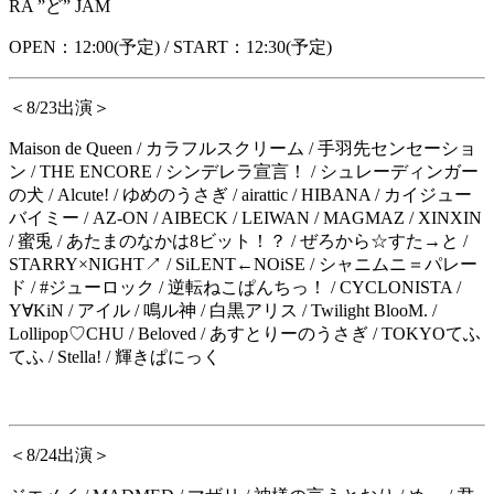
RA ”
ど
” JAM
OPEN
：
12:00(
予定
) / START
：
12:30(
予定
)
＜
8/23
出演＞
Maison de Queen /
カラフルスクリーム
/
手羽先センセーショ
ン
/ THE ENCORE / シンデレラ宣言！ / シュレーディンガー
の犬 / Alcute! / ゆめのうさぎ / airattic / HIBANA /
カイジュー
バイミー
/ AZ-ON / AIBECK / LEIWAN / MAGMAZ / XINXIN
/
蜜兎
/
あたまのなかは
8
ビット！？
/
ぜろから☆すた→と
/
STARRY×NIGHT
↗︎
/ SiLENT
←
NOiSE /
シャニムニ＝パレー
ド
/ #
ジューロック
/
逆転ねこぱんちっ！
/ CYCLONISTA /
Y
∀
KiN /
アイル
/
鳴ル神
/
白黒アリス
/ Twilight BlooM. /
Lollipop
♡
CHU / Beloved /
あすとりーのうさぎ
/ TOKYO
てふ
てふ / Stella! / 輝きぱにっく
＜
8/24
出演＞