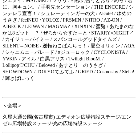
ジエメイ
/ MADMED /
マザリ
/
神様の言うとおり
/
めっ
/
君
に、胸キュン。
/
手羽先センセーション
/ THE ENCORE / シ
ンデレラ宣言！ / シュレーディンガーの犬 / Alcute! / ゆめの
うさぎ / feelNEO / YOLOZ / PRSMIN / NiTRO / AZ-ON /
AIBECK / LEIWAN / MAGMAZ / XINXIN /
蜜兎
/
あたまのな
かは
8
ビット！？
/
ぜろから☆すた→と
/ STARRY×NIGHT
↗︎
/
カイジューバイミー
/
スパンコールグッドタイムズ
/
SiLENT
←
NOiSE /
逆転ねこぱんちっ！
/
夏空オリオン
/ AQA
/
シャニムニ＝パレード
/ #
ジューロック
/ CYCLONISTA /
Y
∀
KiN /
アイル
/
白黒アリス
/ Twilight BlooM. /
Lollipop
♡
CHU / Beloved /
あすとりーのうさぎ
/
SHOWDOWN / TOKYO
てふてふ / GRiED / Cosmoslay / Stella!
/ 輝きぱにっく
＜会場＞
久屋大通公園
(
名古屋市
)
エディオン広場特設ステージ
/
エン
ゼル広場特設ステージ
/
光の広場特設ステージ