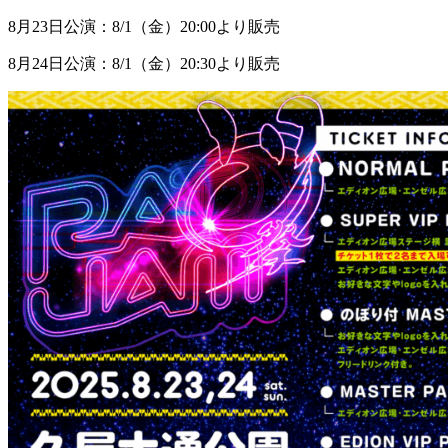
8
月
23
日公演：
8/1
（金）
20:00
より販売
8
月
24
日公演：
8/1
（金）
20:30
より販売