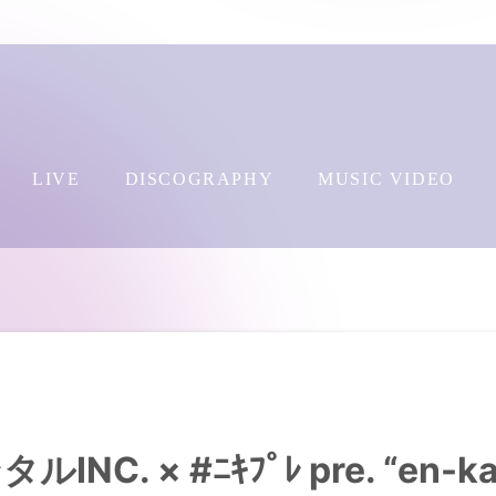
LIVE
DISCOGRAPHY
MUSIC VIDEO
NC. × #ﾆｷﾌﾟﾚ pre. “en-kai