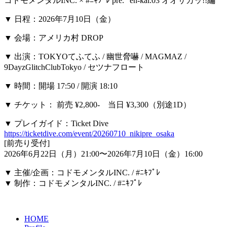
コドモメンタルINC. × #ﾆｷﾌﾟﾚ pre. “en-kai.03 オオサカッ!!編”
▼ 日程：2026年7月10日（金）
▼ 会場：アメリカ村 DROP
▼ 出演：TOKYOてふてふ / 幽世脅嚇 / MAGMAZ /
9DayzGlitchClubTokyo / セツナフロート
▼ 時間：開場 17:50 / 開演 18:10
▼ チケット： 前売 ¥2,800- 当日 ¥3,300（別途1D）
▼ プレイガイド：Ticket Dive
https://ticketdive.com/event/20260710_nikipre_osaka
[前売り受付]
2026年6月22日（月）21:00〜2026年7月10日（金）16:00
▼ 主催/企画：コドモメンタルINC. / #ﾆｷﾌﾟﾚ
▼ 制作：コドモメンタルINC. / #ﾆｷﾌﾟﾚ
HOME